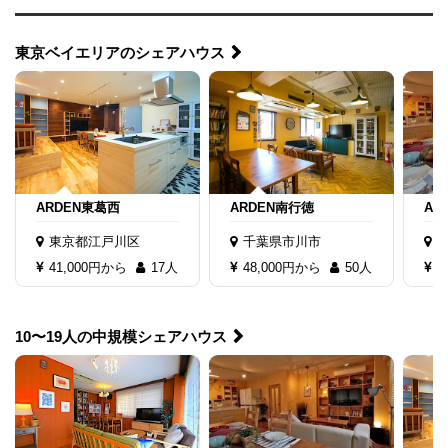
東京ベイエリアのシェアハウス
ARDEN東葛西
ARDEN南行徳
AR
東京都江戸川区
千葉県市川市
41,000円から
17人
48,000円から
50人
4
10〜19人の中規模シェアハウス