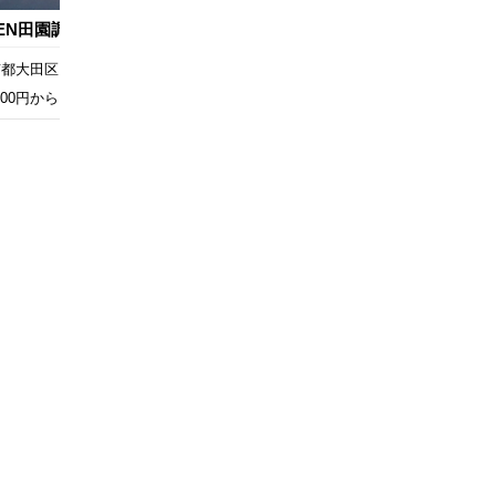
EN田園調布
京都大田区
,000円から
9人