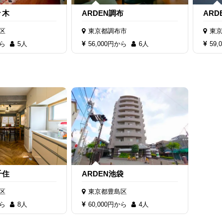
々木
ARDEN調布
ARD
区
東京都調布市
東
から
5人
56,000円から
6人
59
千住
ARDEN池袋
区
東京都豊島区
から
8人
60,000円から
4人