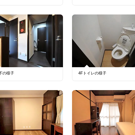
廊下の様子
4Fトイレの様子