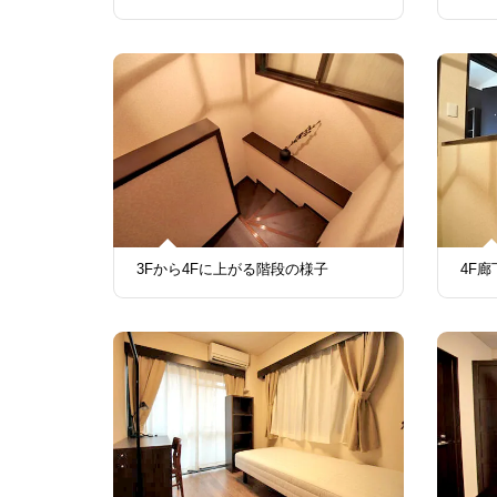
3Fから4Fに上がる階段の様子
4F