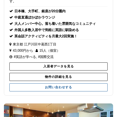
す。
日本橋、大手町、銀座が20分圏内
中庭直通ぽかぽかラウンジ
大人メンバー中心。落ち着いた雰囲気なコミュニティ
外国人多数入居中で気軽に英語に馴染める
英会話アクティビティを月最大2回実施！
東京都
江戸川区中葛西1丁目
43,000円から
15人（個室）
#英語が学べる
,
#国際交流
入居者データを見る
物件の詳細を見る
お問い合わせする