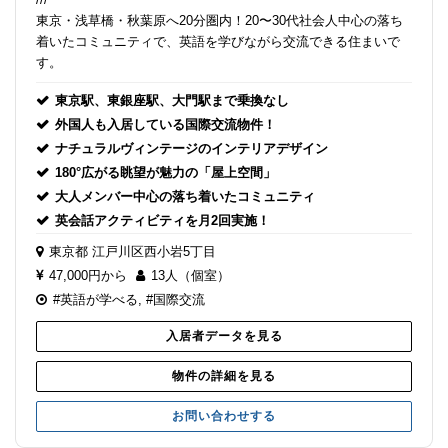
東京・浅草橋・秋葉原へ20分圏内！20〜30代社会人中心の落ち
着いたコミュニティで、英語を学びながら交流できる住まいで
す。
東京駅、東銀座駅、大門駅まで乗換なし
外国人も入居している国際交流物件！
ナチュラルヴィンテージのインテリアデザイン
180°広がる眺望が魅力の「屋上空間」
大人メンバー中心の落ち着いたコミュニティ
英会話アクティビティを月2回実施！
東京都
江戸川区西小岩5丁目
47,000円から
13人（個室）
#英語が学べる
,
#国際交流
入居者データを見る
物件の詳細を見る
お問い合わせする