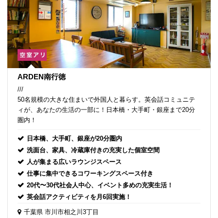
ARDEN南行徳
///
50名規模の大きな住まいで外国人と暮らす。英会話コミュニテ
ィが、あなたの生活の一部に！日本橋・大手町・銀座まで20分
圏内！
日本橋、大手町、銀座が20分圏内
洗面台、家具、冷蔵庫付きの充実した個室空間
人が集まる広いラウンジスペース
仕事に集中できるコワーキングスペース付き
20代〜30代社会人中心、イベント多めの充実生活！
英会話アクティビティを月6回実施！
千葉県
市川市相之川3丁目