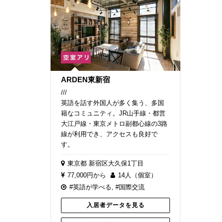
ARDEN東新宿
///
英語を話す外国人が多く集う、多国
籍なコミュニティ。JR山手線・都営
大江戸線・東京メトロ副都心線の3路
線が利用でき、アクセスも良好で
す。
東京都
新宿区大久保1丁目
77,000円から
14人（個室）
#英語が学べる
,
#国際交流
入居者データを見る