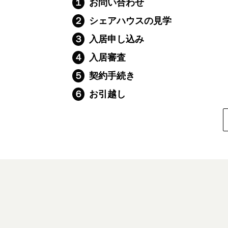
１
お問い合わせ
２
シェアハウスの見学
３
入居申し込み
４
入居審査
５
契約手続き
６
お引越し