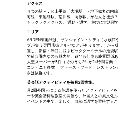
アクセス
４つの駅－ＪＲ山手線「大塚駅」・地下鉄丸の内
町線「東池袋駅」荒川線「向原駅」がなんと徒歩
もラクラクアクセス。 通勤・通学、遊びに大活躍
エリア
ARDEN東池袋は、サンシャイン・シティ ( 水族館
プが集う専門店街アルパなどが有ります。) から
置し、新宿・渋谷に並ぶビックターミナルの池袋
で徒歩圏内なのも魅力的。遊びも仕事も終電関係
大型スーパーが5件（そのうち2件が24時間営業
コンビニも多数！ ファーストフード、レストラン
さは抜群です。
英会話アクティビティを毎月2回実施。
月2回外国人による英語を使ったアクティビティ
ーや英会話料理教室の開催や、外国人との異文化
イベントの中で、楽しく、自然に語学を習得するこ