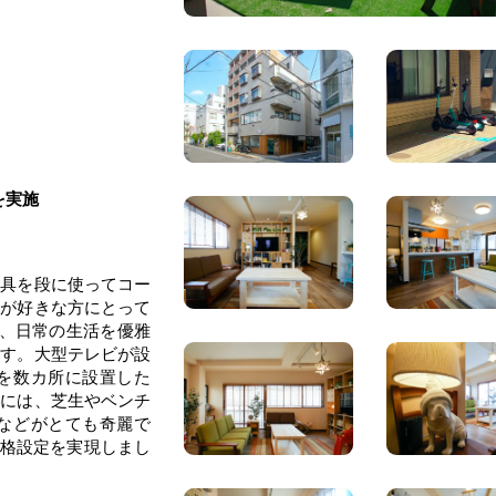
を実施
家具を段に使ってコー
ンが好きな方にとって
は、日常の生活を優雅
ます。大型テレビが設
を数カ所に設置した
上には、芝生やベンチ
などがとても奇麗で
価格設定を実現しまし