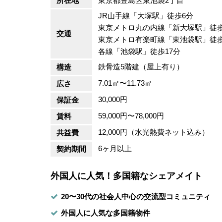
所在地
東京都
豊島区
東池袋2丁目
JR山手線
「
大塚駅
」徒歩6分
東京メトロ丸の内線
「新大塚駅」徒歩
交通
東京メトロ有楽町線
「
東池袋駅
」徒
各線「
池袋駅
」徒歩17分
鉄骨造5階建（屋上有り）
構造
7.01㎡〜11.73㎡
広さ
30,000円
保証金
59,000円〜78,000円
賃料
12,000円（水光熱費ネット込み）
共益費
6ヶ月以上
契約期間
外国人に人気！多国籍なシェアメイト
20〜30代の社会人中心の交流型コミュニティ
外国人に人気な多国籍物件