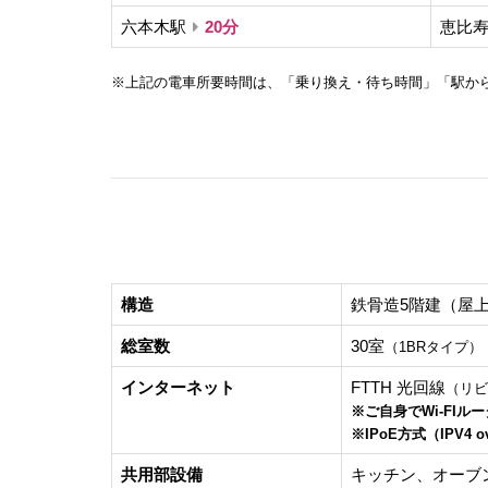
六本木駅
20分
恵比
※上記の電車所要時間は、「乗り換え・待ち時間」「駅か
構造
鉄骨造5階建（屋
総室数
30室
（1BRタイプ）
インターネット
FTTH 光回線
（リビ
※ご自身でWi-FIル
※IPoE方式（IPV4 
共用部設備
キッチン、オーブ