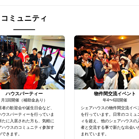
コミュニティ
ハウスパーティー
物件間交流イベント
月1回開催（補助金あり）
年4〜6回開催
居者の歓迎会や誕生日会など、
シェアハウスの物件間交流イベ
ハウスパーティーを行っていま
を行っています。日常のコミュ
新たに入居された方も、気軽に
ィを超え、他のシェアハウスの
アハウスのコミュニティ参加す
者と交流する事で新たな出会い
ができます。
まれています。