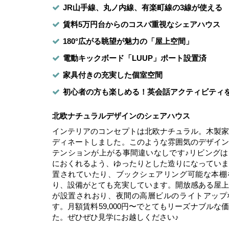
JR山手線、丸ノ内線、有楽町線の3線が使える
賃料5万円台からのコスパ重視なシェアハウス
180°広がる眺望が魅力の「屋上空間」
電動キックボード「LUUP」ポート設置済
家具付きの充実した個室空間
初心者の方も楽しめる！英会話アクティビティ
北欧ナチュラルデザインのシェアハウス
インテリアのコンセプトは北欧ナチュラル。木製
ディネートしました。このような雰囲気のデザイ
テンションが上がる事間違いなしです♪リビング
におくれるよう、ゆったりとした造りになってい
置されていたり、ブックシェアリング可能な本棚
り、設備がとても充実しています。開放感ある屋
が設置されおり、夜間の高層ビルのライトアップ
す。月額賃料59,000円〜でとてもリーズナブルな
た。ぜひぜひ見学にお越しください♪