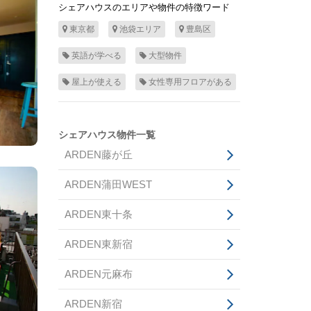
シェアハウスのエリアや物件の特徴ワード
東京都
池袋エリア
豊島区
英語が学べる
大型物件
屋上が使える
女性専用フロアがある
シェアハウス物件一覧
ARDEN藤が丘
ARDEN蒲田WEST
ARDEN東十条
ARDEN東新宿
ARDEN元麻布
ARDEN新宿