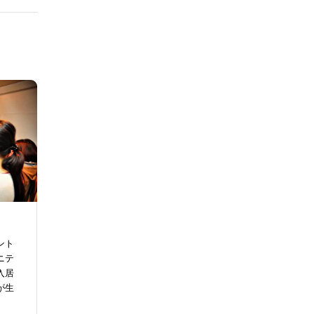
ント
ニテ
入居
が生