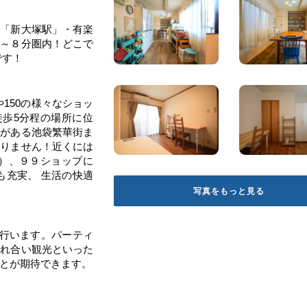
線「新大塚駅」・有楽
３～８分圏内！どこで
です！
や150の様々なショッ
徒歩5分程の場所に位
駅がある池袋繁華街ま
ありません！近くには
！）、９９ショップに
も充実、 生活の快適
写真をもっと見る
を行います。パーティ
ふれ合い観光といった
とが期待できます。