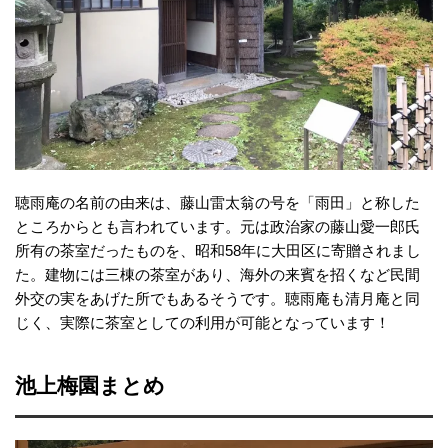
聴雨庵の名前の由来は、藤山雷太翁の号を「雨田」と称した
ところからとも言われています。元は政治家の藤山愛一郎氏
所有の茶室だったものを、昭和58年に大田区に寄贈されまし
た。建物には三棟の茶室があり、海外の来賓を招くなど民間
外交の実をあげた所でもあるそうです。聴雨庵も清月庵と同
じく、実際に茶室としての利用が可能となっています！
池上梅園まとめ